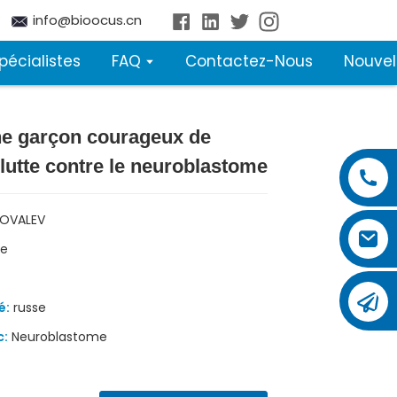
info@bioocus.cn
pécialistes
FAQ
Contactez-Nous
Nouvel
ne garçon courageux de
Loading...
Loading...
lutte contre le neuroblastome
KOVALEV
e
é:
russe
c:
Neuroblastome