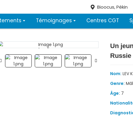
Bioocus, Pékin
itements
Témoignages
Centres CGT
S
Un jeu
Loading...
Loading...
Russie 
Nom:
LEV 
Genre:
Mâl
Âge:
7
Nationalit
Diagnosti