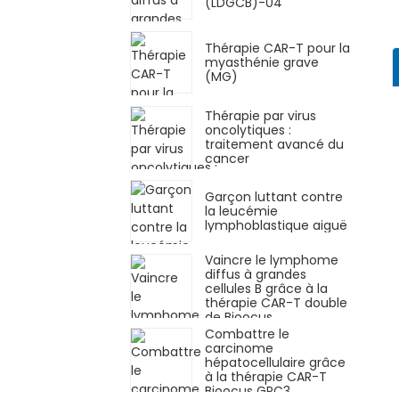
(LDGCB)-04
Thérapie CAR-T pour la
myasthénie grave
(MG)
Thérapie par virus
oncolytiques :
traitement avancé du
cancer
Garçon luttant contre
la leucémie
lymphoblastique aiguë
Vaincre le lymphome
diffus à grandes
cellules B grâce à la
thérapie CAR-T double
de Bioocus
Combattre le
carcinome
hépatocellulaire grâce
à la thérapie CAR-T
Bioocus GPC3