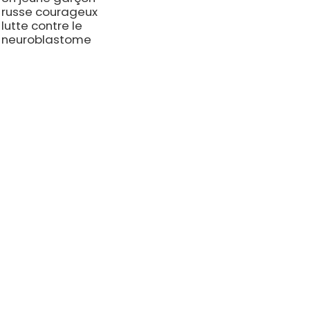
russe courageux
lutte contre le
neuroblastome
TRES CGT
TÉMOIGNAGES
l Tongren de Pékin
Myélome multiple (MM)
 de l'hôpital du cancer de
Lymphome non hodgkinien (
 à l'aéroport
Leucémie lymphoblastique a
 général de l'Université de
(LLA-B)
ne de Tianjin
Leucémie lymphoblastique a
t d'hématologie et des
(LLA-T)
es du sang, Hôpital CAMS &
Lupus érythémateux systémi