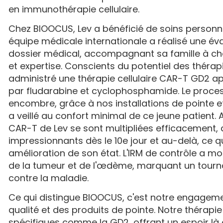
en immunothérapie cellulaire.
Chez BIOOCUS, Lev a bénéficié de soins personna
équipe médicale internationale a réalisé une év
dossier médical, accompagnant sa famille à 
et expertise. Conscients du potentiel des thérap
administré une thérapie cellulaire CAR-T GD2 
par fludarabine et cyclophosphamide. Le proces
encombre, grâce à nos installations de pointe e
a veillé au confort minimal de ce jeune patient. A
CAR-T de Lev se sont multipliées efficacement, 
impressionnants dès le 10e jour et au-delà, ce q
amélioration de son état. L'IRM de contrôle a mon
de la tumeur et de l'œdème, marquant un tourn
contre la maladie.
Ce qui distingue BIOOCUS, c'est notre engageme
qualité et des produits de pointe. Notre thérap
spécifiques comme la GD2, offrant un espoir là o